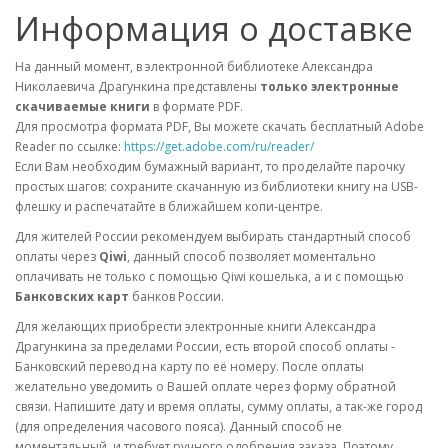
Информация о доставке
На данный момент, в электронной библиотеке Александра
Николаевича Драгункина представлены
только
электронные
скачиваемые книги
в формате PDF.
Для просмотра формата PDF, Вы можете скачать бесплатный Adobe
Reader по ссылке:
https://get.adobe.com/ru/reader/
Если Вам необходим бумажный вариант, то проделайте парочку
простых шагов: сохраните скачанную из библиотеки книгу на USB-
флешку и распечатайте в ближайшем копи-центре.
Для жителей России рекомендуем выбирать стандартный способ
оплаты через
Qiwi
, данный способ позволяет моментально
оплачивать не только с помощью Qiwi кошелька, а и с помощью
Банковских карт
банков России.
Для желающих приобрести электронные книги Александра
Драгункина за пределами России, есть второй способ оплаты -
Банковский перевод на карту по её номеру. После оплаты
желательно уведомить о Вашей оплате через форму обратной
связи. Напишите дату и время оплаты, сумму оплаты, а так-же город
(для определения часового пояса). Данный способ не
моментальный, и требует ручного одобрения заказа. Поэтому,