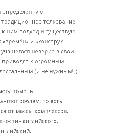
 и определённую
ак традиционное толкование
к ним подход и существую­
«времён» и «конструк­
 учащегося неверие в свои
 и приводят к огромным
лоссальным (и не нужным!!!)
смогу помочь
ангяопроблем, то есть
ся от массы комплексов,
ожности» английского,
английский,