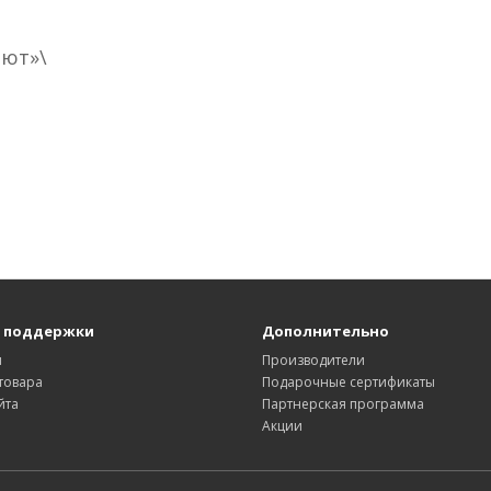
юют»\
 поддержки
Дополнительно
ы
Производители
товара
Подарочные сертификаты
йта
Партнерская программа
Акции