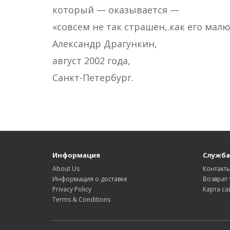
который — оказывается —
«совсем не так страшен,.как его мал
Александр Драгункин,
август 2002 года,
Санкт-Петербург.
Информация
Служба
About Us
Контакт
Информация о доставке
Возврат 
Privacy Policy
Карта са
Terms & Conditions