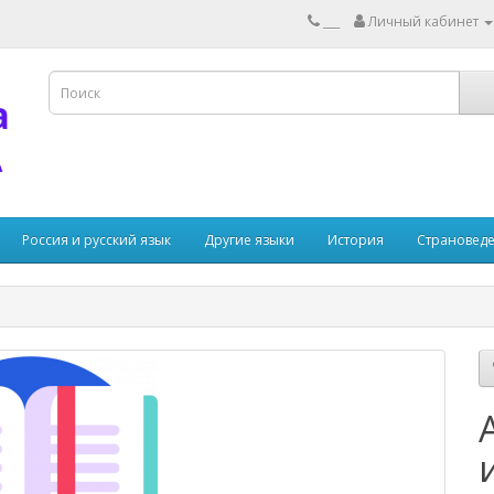
___
Личный кабинет
Россия и русский язык
Другие языки
История
Страновед